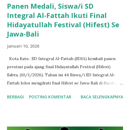
Panen Medali, Siswa/i SD
Integral Al-Fattah Ikuti Final
Hidayatullah Festival (Hifest) Se
Jawa-Bali
Januari 10, 2026
Kota Batu : SD Integral Al-Fattah (SDIA) kembali panen
prestasi pada ajang final Hidayatullah Festival (Hifest)
Sabtu, (10/1/2026). Tahun ini 44 Siswa/i SD Integral Al-
Fattah lolos mengikuti final Hifest se Jawa-Bali di Surabaya.
Adapun lomba yang diikuti bervariatif, mulai bidang
BERBAGI
POSTING KOMENTAR
BACA SELENGKAPNYA
Matematika, IPA, IPS, PAI, sampai Bahasa (Inggris dan Arab).
Dalam rangka mempermudah pengendalian Siswa/i baik
ketika diperjalanan maupun di arena perlombaan, maka
kegiatan finalis kali ini didampingi oleh enam Guru. 2