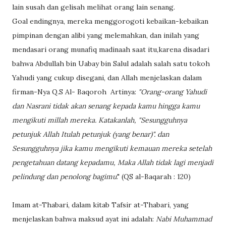
lain susah dan gelisah melihat orang lain senang.
Goal endingnya, mereka menggorogoti kebaikan-kebaikan
pimpinan dengan alibi yang melemahkan, dan inilah yang
mendasari orang munafiq madinaah saat itu,karena disadari
bahwa Abdullah bin Uabay bin Salul adalah salah satu tokoh
Yahudi yang cukup disegani, dan Allah menjelaskan dalam
firman-Nya Q.S Al- Baqoroh Artinya:
"Orang-orang Yahudi
dan Nasrani tidak akan senang kepada kamu hingga kamu
mengikuti millah mereka. Katakanlah, "Sesungguhnya
petunjuk Allah Itulah petunjuk (yang benar)". dan
Sesungguhnya jika kamu mengikuti kemauan mereka setelah
pengetahuan datang kepadamu, Maka Allah tidak lagi menjadi
pelindung dan penolong bagimu
." (QS al-Baqarah : 120)
Imam at-Thabari, dalam kitab Tafsir at-Thabari, yang
menjelaskan bahwa maksud ayat ini adalah:
Nabi Muhammad