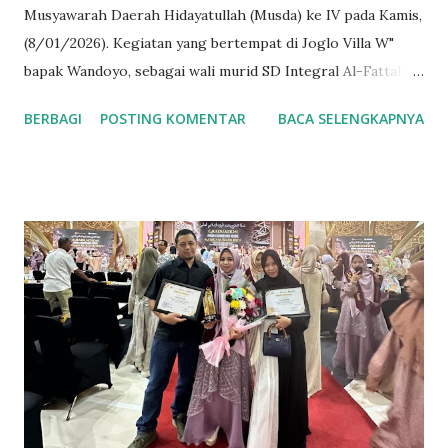
Musyawarah Daerah Hidayatullah (Musda) ke IV pada Kamis,
(8/01/2026). Kegiatan yang bertempat di Joglo Villa W"
bapak Wandoyo, sebagai wali murid SD Integral Al-Fattah,
dan jama'ah Hidayatullah plus sponsor pada Musda kali ini.
BERBAGI
POSTING KOMENTAR
BACA SELENGKAPNYA
"Demi dakwah dan perjuangan Islam saya persilahkan Villa
dan Joglonya untuk ditempati". Tuturnya. Kegiatan Musda ke
IV kali ini dihadiri Orpen Mushida, Pemhida dan tokoh
masyarakat, hadir juga para kepala unit usaha dibawah
naungan DPD Hidayatullah diantaranya, YPI Al-Fattah,
Ma'had Hidayatullah Kota Batu (Mahaba) dan MI Alam
Luqmanul Hakim (Millah). Hadir pula pada kegiatan ini
Anggota Murabbi Wilayah Hidayatullah Jawa Timur yang
diwikili oleh Ustadz Baihaqi Abdullah Wahib, LC dan
Pengurus Wilayah Hidayatullah Jawa Timur Ustadz Abdullah
Ridho A. Adapun tema yang diangkat pada Musda ke IV kali
ini adalah "Meneguhkan Jatidiri, Menumbuhkan Kemandirian