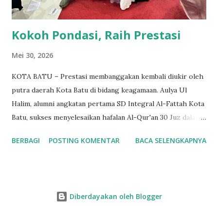
& Menebar Kebermanfa'atan...
Kokoh Pondasi, Raih Prestasi
Mei 30, 2026
KOTA BATU – Prestasi membanggakan kembali diukir oleh
putra daerah Kota Batu di bidang keagamaan. Aulya Ul
Halim, alumni angkatan pertama SD Integral Al-Fattah Kota
Batu, sukses menyelesaikan hafalan Al-Qur'an 30 Juz dalam
kurun waktu tiga tahun. Pencapaian luar biasa ini diraihnya
BERBAGI
POSTING KOMENTAR
BACA SELENGKAPNYA
saat menempuh pendidikan di Pondok Pesantren Al-Izzah,
Kota Batu. Keberhasilan Auly panggilan akrabnya, menghafal
seluruh isi Al-Qur'an dalam waktu yang relatif singkat ini
menjadi bukti nyata dari dedikasi yang tinggi, disiplin, serta
Diberdayakan oleh Blogger
keteguhan hati dalam menjaga interaksi dengan Kitab Suci.
Pihak sekolah asal, SD Integral Al-Fattah (SDIA) Kota Batu,