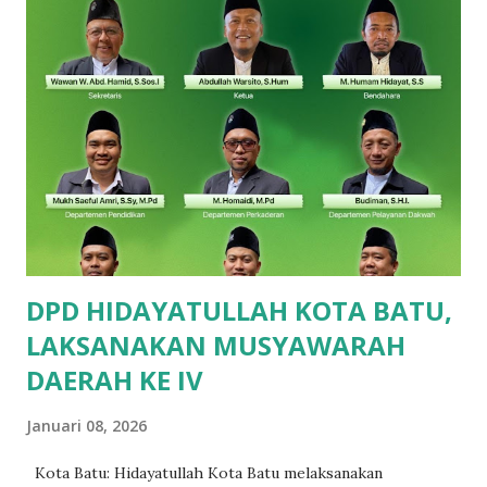
Ustadz, dan 4 Ustadzah. Usaha tidak menghianati hasil,
alhamdulillah atas izin Allah Siswa/i SDIA panen 25 medali
dari 44 finalis, dengan rincian sebagai berikut : bidang
Matematika peraih Perunggu , Mauza Hafidz (Kelas 1),
Attarayan (Kelas 1), Alfareezi Farzan (Kelas 2), Aqila Zahra
(Kelas 5) dan Emas, Adillia Sinar (Kelas 4). Pada bidang
Bahasa Inggris peraih Perunggu , ananda Gavin Arsenia
(Kelas 2), Sandra Qirani (Kelas 3), Arfadhia Farhan (Kelas 4),
Nadhif Maulana Tsaqif (Kela...
DPD HIDAYATULLAH KOTA BATU,
LAKSANAKAN MUSYAWARAH
DAERAH KE IV
Januari 08, 2026
Kota Batu: Hidayatullah Kota Batu melaksanakan