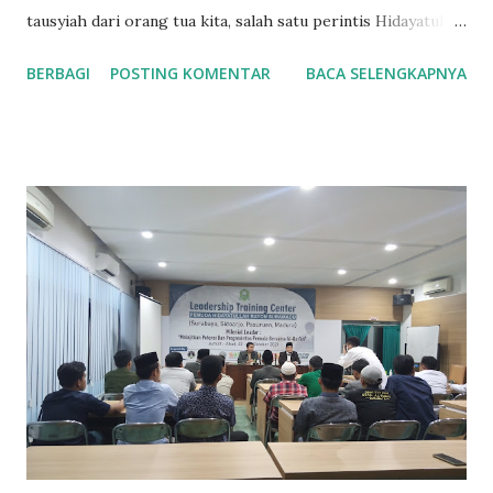
tausyiah dari orang tua kita, salah satu perintis Hidayatullah
Surabaya. Beliau adalah Drs. Aeb Syafuddin, beliau kelahiran
BERBAGI
POSTING KOMENTAR
BACA SELENGKAPNYA
Bandung. Selesai peserta berdzikir, acara di lanjutkan
dengan tausyiah, ustadz Aeb membuka dengan bahasa yang
halus, dan salah satu ciri has beliaunya, luwes dan santai.
Beliau membuka tausyiahnya dengan bercerita, sebelum dan
saat di Hidayatullah. Sebelum gabung dengan Hidayatullah,
Beliau pernah kuliah di ITB dan mendapatkan beasiswa, saat
itu Rp.190.000. Pada Tahun 1992 beliau mulai bergabung
dengan Hidayatullah Bandung, selama tiga tahun ditempa
dan diarahkan, sehingga beliau siap tugas ke daerah.
Intruksi keluar Beliau di tugaskan ke kota surabaya,
tepatnya pada tahun 1995, pada saat yang sama istri beliau
hamil, tapi keadaan tersebut tidak membuat ustadz
kelahiran bandung ini surut d...