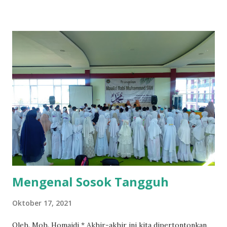
karena para santri mampu memukul mundur pasukan sekutu
yang mengepung kota surabaya, hal itu tersulut karena K.H.
Hasyim Asy'ari menyatakan resulusi jihad. Dengan semangat
jihad inilah para Ulama dan Santri turun ke galanggang
dengan membawa bambu runcing sebagai senjata, dan alat
tumpul lainnya. Diiri takbir yang membara dan bekal
seadanya mampu menjadi senjata yang mematikan. Berkat
karunia Allah, dengan semangat para santri, kemerdekaan
bangsa Indonesia mudah diraih, "Merdeka" Bung Tomo
berteriak, diiri takbir. Allahu Akbar . Sehingga menjadi
sebuah kewajaran pemerintah ...
Mengenal Sosok Tangguh
Oktober 17, 2021
Oleh. Moh. Homaidi * Akhir-akhir ini kita dipertontonkan