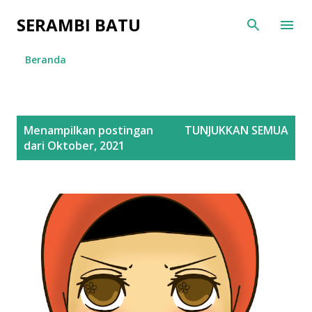
Langsung ke konten utama
SERAMBI BATU
Beranda
P
Menampilkan postingan
TUNJUKKAN SEMUA
o
dari Oktober, 2021
s
t
i
n
g
a
n