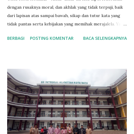
dengan rusaknya moral, dan akhlak yang tidak terpuji, baik
dari lapisan atas sampai bawah, sikap dan tutur kata yang
tidak pantas serta kebijakan yang memihak merajalela. Yang
benar dibuat salah, sebaliknya yang salah dianggap benar,
BERBAGI
POSTING KOMENTAR
BACA SELENGKAPNYA
bahkan menjadi terdakwa, sebagaimana kejadian yang ada di
medan, seorang ibu pedagang sayur di pukul preman yang
akhirnya berujung si ibu tersebut sebagai tersangka, tapi
alhamdulillah setelah di usut kapolsek setempat di copot
oleh kapolda dari jabatannya karena memutar balikkan fakta
yang ada. Korupsi yang tidak kunjung usai bak hujan pasti
ada petir, kebaikan diiringi keburukan, ditambah lagi
pendidikan yang hampir dua tahun ini masih tersandra
dengan pandemi, sehingga wajar akhlak yang seharusnya
terpupuk di sekolah, terwakilkan di ganged. Sehingga wajar
rusaknya akhlak ini merambah ke barbagai lapisan, baru-
baru ini terlampir di laman berita di liputan 6.net di jogja