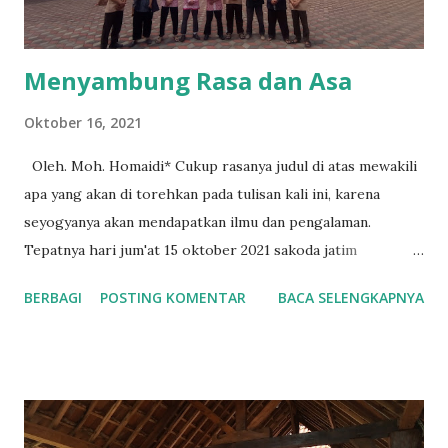
bahwa ada siswa ...
Menyambung Rasa dan Asa
Oktober 16, 2021
Oleh. Moh. Homaidi* Cukup rasanya judul di atas mewakili
apa yang akan di torehkan pada tulisan kali ini, karena
seyogyanya akan mendapatkan ilmu dan pengalaman.
Tepatnya hari jum'at 15 oktober 2021 sakoda jatim
mengundang sekolah yang ada di bawah nauangan PIBT
BERBAGI
POSTING KOMENTAR
BACA SELENGKAPNYA
malang raya, berupa Malang dan Batu serta ma'had Ali-
Pusdiklat. Kehadiran pendidikan formal dan non formal saat
itu dalam rangka pembentukan sakocab malang dan
pendampingan gudep yang ada di kota batu, pemberkasan
dan teknis mendapatkan nomor gugus depan secara
gamblang disampaikan oleh kakak Alim Puspianto, ia