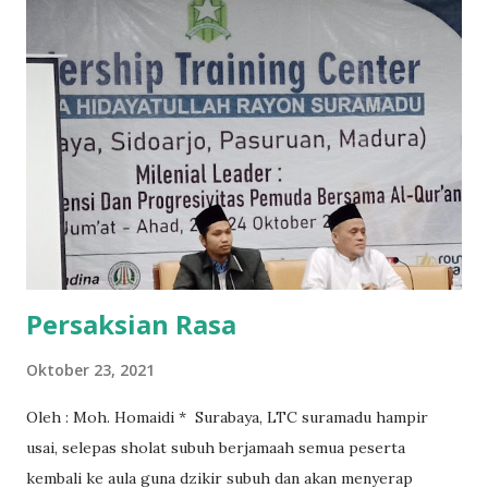
Misran (50) warga Jember yang tewas dibacok celurit oleh
tetangganya sendiri. Korban yang tinggal di Dusun Dam
Saola, Desa Tegalrejo, Kecamatan Mayang, tewas dengan
luka bekas gorokan di lehernya, Jumat (2/7/2021).
Na'udzubillah. Padahal jika kakek ini bersabar sedikit saja,
dengan menahan tangannya saat berkuasa ingin membalas,
maka tentu dia akan mendapatkan kenikmatan dalam tatanan
kehidupan. Jika tidak? Apa yang akan terjadi? Nama baiknya
tercemar, keluarganya malu, dan pasti sengsara ...
Persaksian Rasa
Oktober 23, 2021
Oleh : Moh. Homaidi * Surabaya, LTC suramadu hampir
usai, selepas sholat subuh berjamaah semua peserta
kembali ke aula guna dzikir subuh dan akan menyerap