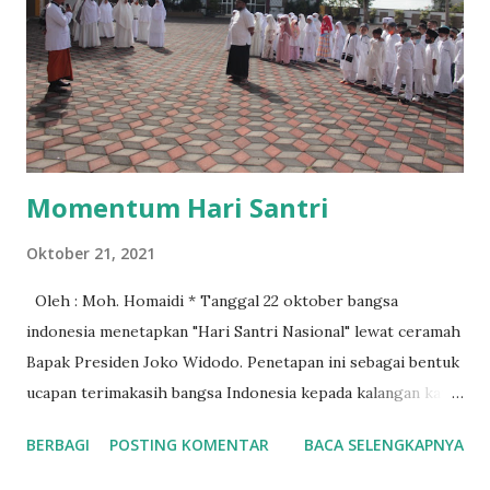
Mengingat kebutuhan dan kesibukan kawan-kawan inilah
menjadi landasan dasar pengambilan kebijakan sementara,
bahwa tahun 2021 LTC cukup enam kali, sesuai jumlah rayon
yang ada. Hal ini juga sebagai upaya mencetak instruktur
yang bejiwa pemimpin dan murabbi. Semangat melahirkan
e...
Momentum Hari Santri
Oktober 21, 2021
Oleh : Moh. Homaidi * Tanggal 22 oktober bangsa
indonesia menetapkan "Hari Santri Nasional" lewat ceramah
Bapak Presiden Joko Widodo. Penetapan ini sebagai bentuk
ucapan terimakasih bangsa Indonesia kepada kalangan kaum
sarungan ini, kata lain santri. Pada tanggal 22 oktober 1945
BERBAGI
POSTING KOMENTAR
BACA SELENGKAPNYA
ada pristiwa besar yang patut kita kenang bahkan menjadi
momentum semangat berjuang, dan menjadi sejarah panjang