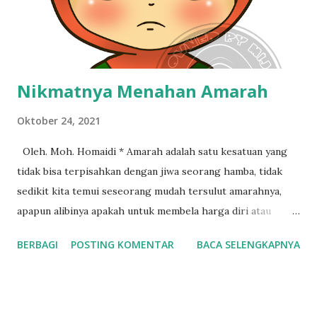
Nikmatnya Menahan Amarah
Oktober 24, 2021
Oleh. Moh. Homaidi * Amarah adalah satu kesatuan yang
tidak bisa terpisahkan dengan jiwa seorang hamba, tidak
sedikit kita temui seseorang mudah tersulut amarahnya,
apapun alibinya apakah untuk membela harga diri atau
karena nafsu. Terkadang mereka tidak segan-segan mencari
BERBAGI
POSTING KOMENTAR
BACA SELENGKAPNYA
alasan penghilangan nyawa seseorang, na'udzubillah.
Sebagaimana dikutip di Suarajatimpost. Com, bahwa telah
terjadi pembunuhan sebagaiman terlampir di laman berita.
JEMBER - Batuk berujung maut, begitulah yang dialami