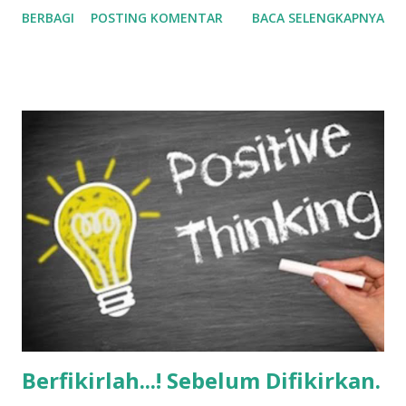
BERBAGI
POSTING KOMENTAR
BACA SELENGKAPNYA
masih belum percaya, apa bisa?, karena kesibukan teman-
teman di tempat tugas, ketika pulang sibuk dengan
keluarga. Tapi memang harus di luagkan waktu untuk
menyambung rasa dan asa, apalagi lintas angkatan, bismillah
bisa, gumam saya dalam hati. Pada hari H Kegiatan berjalan
lancar, di awali dengan senda gurau karena sudah lama tidak
bertemu dalam satu forum, apalagi langsung di hadiri oleh
ketua STAIL Dr. Mashud, M.Si., ini yang memicu semangat
untuk hadir. Pertemuan bertempat di warung tani, dengan
suasana lesehan, santai, penuh sumberingah, walau diiringi
senda gurau tetapi tetap khidmat, karena seyogyanya
alumni perguruan tinggi yang berbasis islam, adab menjadi
tulang punggung. Tolak ukur seorang kader dan leader ...
Berfikirlah...! Sebelum Difikirkan.