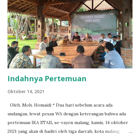
menuturkan sebagai ketua Sakoda jawa timur. Kegiatan yang
bertempat di Ponpes Arti 2 ini berjalan lancar, dimulai
pukul 13.30 sampai 16.15 dengan menghasilkan keputusan
diataranya, terbentuknya sakocab dan nama lainya serta
runtutan nama pengurus. Standarisasi kebijakan dan
seragam salah satu hasil dalam rapat bersama tersebut.
Secara aklamasi ketua Sakocab Malang diamanahi kepada
kak Fahmi, M.M salah satu se...
Indahnya Pertemuan
Oktober 14, 2021
Oleh. Moh. Homaidi * Dua hari sebelum acara ada
undangan, lewat pesan WA dengan keterangan bahwa ada
pertemuan IKA STAIL se-rayon malang, kamis, 14 oktober
2021 yang akan di hadiri oleh tiga daerah, kota malang,
kabupaten malang dan kota Batu. Saat membaca undangan,