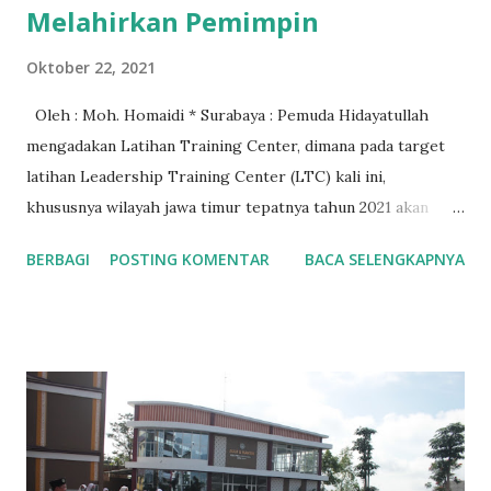
Melahirkan Pemimpin
Oktober 22, 2021
Oleh : Moh. Homaidi * Surabaya : Pemuda Hidayatullah
mengadakan Latihan Training Center, dimana pada target
latihan Leadership Training Center (LTC) kali ini,
khususnya wilayah jawa timur tepatnya tahun 2021 akan
dilaksanakan enam kali, kegiatan yang diadakan di Kota
BERBAGI
POSTING KOMENTAR
BACA SELENGKAPNYA
Surabaya ini merupakan kegiatan kedua setelah kota Batu,
di saat yang sama pengurus pusat Pemuda Hidayatullah
menargetkan wilayah jawa timur melaksanakan LTC
sebanyak lima belas kali, karena mengingat saat ini masih
pandemi, maka target yang di canangkan berubah, sambil
lalu menyiapkan instruktur yang memadai. Hasil dari latihan
LTC inilah akan dicetak menjadi instruktur daerah yang
akan di sebar di 34 kabupaten - kota yang ada di jawa timur.