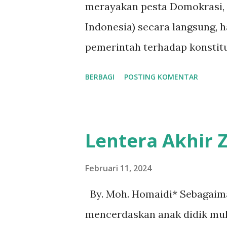
g
merayakan pesta Domokrasi, p
a
Indonesia) secara langsung, h
n
pemerintah terhadap konstitus
masih terjadi polemik sehin
BERBAGI
POSTING KOMENTAR
yang berhak menjadi RI 1?. T
kubu, justru disini menunju
Demokrasi, bebas berbicara da
Lentera Akhir
amanat konstitusi, dengan 
sudah menyampaikan hasil akh
Februari 11, 2024
diciduk atau dibungkam. Tapi 
By. Moh. Homaidi* Sebagaim
demokrasi semua mengikuti k
mencerdaskan anak didik mula