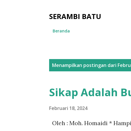
SERAMBI BATU
Beranda
P
Menampilkan postingan dari Februa
o
s
Sikap Adalah B
t
i
Februari 18, 2024
n
Oleh : Moh. Homaidi * Hampi