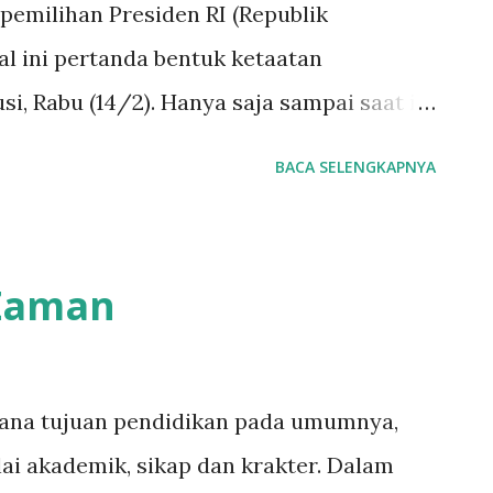
emilihan Presiden RI (Republik
al ini pertanda bentuk ketaatan
i, Rabu (14/2). Hanya saja sampai saat ini
gga cukup menghambat penentuan siapa
BACA SELENGKAPNYA
erlepas dari tuduhan kecurangan antar
kkan Pemerintah melaksanakan amanat
n berekspresi. Jika tidak mengikuti
 Zaman
mudahnya KPU (Komisi Pemilihan Umum)
irnya, bagi yang keberatan tinggal
nyatanya tidak, justru inilah indahnya
ana tujuan pendidikan pada umumnya,
etentuan hukum. Antara Proses Dan Hasil
i akademik, sikap dan krakter. Dalam