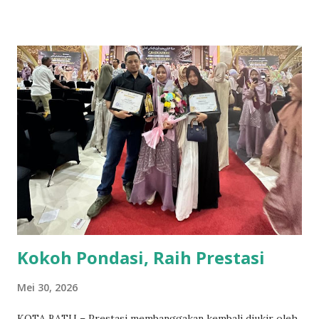
nabi. "Ini merupakan program tahunan yang sengaja
diadakan dalam rangka mengingat kembali spirit ibadah,
ketaatan sosok mulia seorang bapak, Nabi Ibrahim AS, dan
kepatuhan seorang anak, Nabi Ismail AS, kepada ayahnya,"
ujarnya di sela-sela kegiatan. Kepala Sekolah dan
Pendamping Manasik Melalui pengenalan miniatur Ka'bah
dan rangkaian manasik haji sejak dini, pihak sekolah
berharap para siswa dapat mengambil hikmah mendalam
dari rukun Islam kelima ini. Selain nilai edukasi sejarah,
kegiatan ini juga menjadi momentum untuk mengajarkan
rasa syukur atas se...
Kokoh Pondasi, Raih Prestasi
Mei 30, 2026
KOTA BATU – Prestasi membanggakan kembali diukir oleh