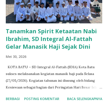
Tanamkan Spirit Ketaatan Nabi
Ibrahim, SD Integral Al-Fattah
Gelar Manasik Haji Sejak Dini
Mei 30, 2026
KOTA BATU – SD Integral Al-Fattah (SDIA) Kota Batu
sukses melaksanakan kegiatan manasik haji pada Selasa
(27/05/2026). Kegiatan tahunan ini diusung oleh bidang
Kesiswaan sebagai bagian dari Peringatan Hari Besar Islam
(PHBI). Kepala Sekolah SDIA, Ustadz Nur Imam,
BERBAGI
POSTING KOMENTAR
BACA SELENGKAPNYA
menjelaskan bahwa agenda ini bertujuan untuk menanamkan
kembali esensi ibadah dan nilai keteladanan keluarga para