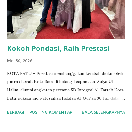
Pengurus Wilayah Hidayatullah Jawa Timur Ustadz Abdullah
Ridho A. Adapun tema yang diangkat pada Musda ke IV kali
ini adalah "Meneguhkan Jatidiri, Menumbuhkan Kemandirian
& Menebar Kebermanfa'atan...
Kokoh Pondasi, Raih Prestasi
Mei 30, 2026
KOTA BATU – Prestasi membanggakan kembali diukir oleh
putra daerah Kota Batu di bidang keagamaan. Aulya Ul
Halim, alumni angkatan pertama SD Integral Al-Fattah Kota
Batu, sukses menyelesaikan hafalan Al-Qur'an 30 Juz dalam
kurun waktu tiga tahun. Pencapaian luar biasa ini diraihnya
BERBAGI
POSTING KOMENTAR
BACA SELENGKAPNYA
saat menempuh pendidikan di Pondok Pesantren Al-Izzah,
Kota Batu. Keberhasilan Auly panggilan akrabnya, menghafal
seluruh isi Al-Qur'an dalam waktu yang relatif singkat ini