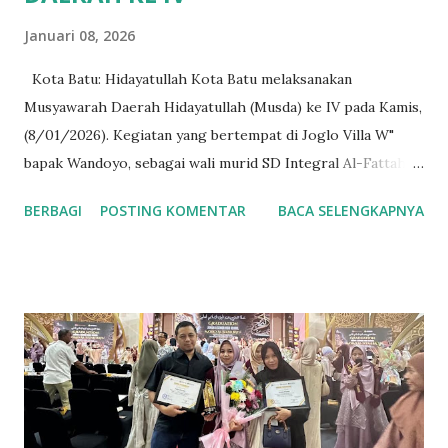
Januari 08, 2026
Kota Batu: Hidayatullah Kota Batu melaksanakan
Musyawarah Daerah Hidayatullah (Musda) ke IV pada Kamis,
(8/01/2026). Kegiatan yang bertempat di Joglo Villa W"
bapak Wandoyo, sebagai wali murid SD Integral Al-Fattah,
dan jama'ah Hidayatullah plus sponsor pada Musda kali ini.
BERBAGI
POSTING KOMENTAR
BACA SELENGKAPNYA
"Demi dakwah dan perjuangan Islam saya persilahkan Villa
dan Joglonya untuk ditempati". Tuturnya. Kegiatan Musda ke
IV kali ini dihadiri Orpen Mushida, Pemhida dan tokoh
masyarakat, hadir juga para kepala unit usaha dibawah
naungan DPD Hidayatullah diantaranya, YPI Al-Fattah,
Ma'had Hidayatullah Kota Batu (Mahaba) dan MI Alam
Luqmanul Hakim (Millah). Hadir pula pada kegiatan ini
Anggota Murabbi Wilayah Hidayatullah Jawa Timur yang
diwikili oleh Ustadz Baihaqi Abdullah Wahib, LC dan