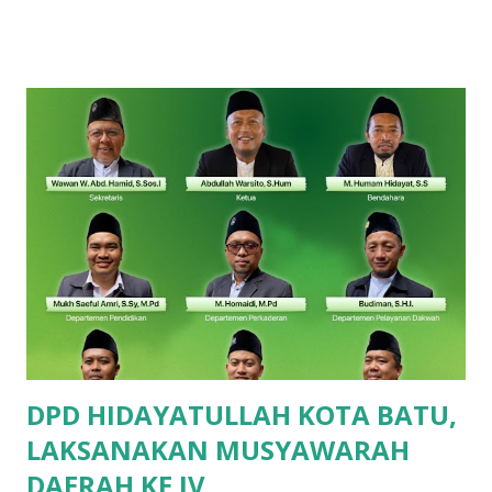
Dalam rangka mempermudah pengendalian Siswa/i baik
ketika diperjalanan maupun di arena perlombaan, maka
kegiatan finalis kali ini didampingi oleh enam Guru. 2
Ustadz, dan 4 Ustadzah. Usaha tidak menghianati hasil,
alhamdulillah atas izin Allah Siswa/i SDIA panen 25 medali
dari 44 finalis, dengan rincian sebagai berikut : bidang
Matematika peraih Perunggu , Mauza Hafidz (Kelas 1),
Attarayan (Kelas 1), Alfareezi Farzan (Kelas 2), Aqila Zahra
(Kelas 5) dan Emas, Adillia Sinar (Kelas 4). Pada bidang
Bahasa Inggris peraih Perunggu , ananda Gavin Arsenia
(Kelas 2), Sandra Qirani (Kelas 3), Arfadhia Farhan (Kelas 4),
Nadhif Maulana Tsaqif (Kela...
DPD HIDAYATULLAH KOTA BATU,
LAKSANAKAN MUSYAWARAH
DAERAH KE IV