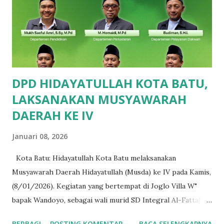
(Kelas 5) dan Emas, Adillia Sinar (Kelas 4). Pada bidang
Bahasa Inggris peraih Perunggu , ananda Gavin Arsenia
(Kelas 2), Sandra Qirani (Kelas 3), Arfadhia Farhan (Kelas 4),
Nadhif Maulana Tsaqif (Kela...
DPD HIDAYATULLAH KOTA BATU,
LAKSANAKAN MUSYAWARAH
DAERAH KE IV
Januari 08, 2026
Kota Batu: Hidayatullah Kota Batu melaksanakan
Musyawarah Daerah Hidayatullah (Musda) ke IV pada Kamis,
(8/01/2026). Kegiatan yang bertempat di Joglo Villa W"
bapak Wandoyo, sebagai wali murid SD Integral Al-Fattah,
dan jama'ah Hidayatullah plus sponsor pada Musda kali ini.
BERBAGI
POSTING KOMENTAR
BACA SELENGKAPNYA