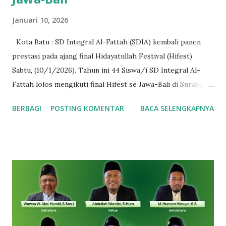
Januari 10, 2026
Kota Batu : SD Integral Al-Fattah (SDIA) kembali panen
prestasi pada ajang final Hidayatullah Festival (Hifest)
Sabtu, (10/1/2026). Tahun ini 44 Siswa/i SD Integral Al-
Fattah lolos mengikuti final Hifest se Jawa-Bali di Surabaya.
Adapun lomba yang diikuti bervariatif, mulai bidang
BERBAGI
POSTING KOMENTAR
BACA SELENGKAPNYA
Matematika, IPA, IPS, PAI, sampai Bahasa (Inggris dan Arab).
Dalam rangka mempermudah pengendalian Siswa/i baik
ketika diperjalanan maupun di arena perlombaan, maka
kegiatan finalis kali ini didampingi oleh enam Guru. 2
Ustadz, dan 4 Ustadzah. Usaha tidak menghianati hasil,
alhamdulillah atas izin Allah Siswa/i SDIA panen 25 medali
dari 44 finalis, dengan rincian sebagai berikut : bidang
Matematika peraih Perunggu , Mauza Hafidz (Kelas 1),
Attarayan (Kelas 1), Alfareezi Farzan (Kelas 2), Aqila Zahra