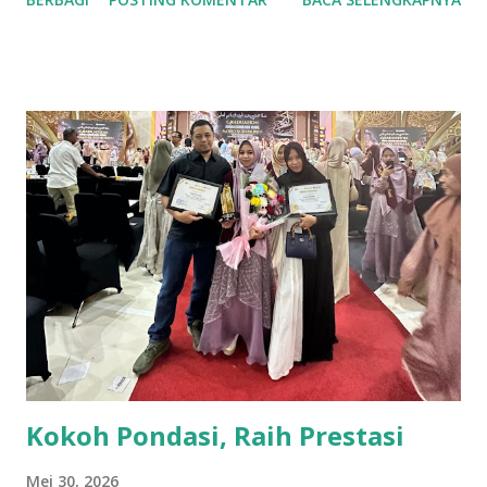
"Demi dakwah dan perjuangan Islam saya persilahkan Villa
dan Joglonya untuk ditempati". Tuturnya. Kegiatan Musda ke
IV kali ini dihadiri Orpen Mushida, Pemhida dan tokoh
masyarakat, hadir juga para kepala unit usaha dibawah
naungan DPD Hidayatullah diantaranya, YPI Al-Fattah,
Ma'had Hidayatullah Kota Batu (Mahaba) dan MI Alam
Luqmanul Hakim (Millah). Hadir pula pada kegiatan ini
Anggota Murabbi Wilayah Hidayatullah Jawa Timur yang
diwikili oleh Ustadz Baihaqi Abdullah Wahib, LC dan
Pengurus Wilayah Hidayatullah Jawa Timur Ustadz Abdullah
Ridho A. Adapun tema yang diangkat pada Musda ke IV kali
ini adalah "Meneguhkan Jatidiri, Menumbuhkan Kemandirian
& Menebar Kebermanfa'atan...
Kokoh Pondasi, Raih Prestasi
Mei 30, 2026