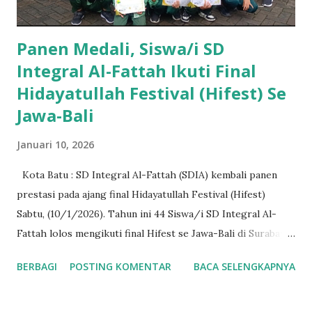
Panen Medali, Siswa/i SD
Integral Al-Fattah Ikuti Final
Hidayatullah Festival (Hifest) Se
Jawa-Bali
Januari 10, 2026
Kota Batu : SD Integral Al-Fattah (SDIA) kembali panen
prestasi pada ajang final Hidayatullah Festival (Hifest)
Sabtu, (10/1/2026). Tahun ini 44 Siswa/i SD Integral Al-
Fattah lolos mengikuti final Hifest se Jawa-Bali di Surabaya.
Adapun lomba yang diikuti bervariatif, mulai bidang
BERBAGI
POSTING KOMENTAR
BACA SELENGKAPNYA
Matematika, IPA, IPS, PAI, sampai Bahasa (Inggris dan Arab).
Dalam rangka mempermudah pengendalian Siswa/i baik
ketika diperjalanan maupun di arena perlombaan, maka