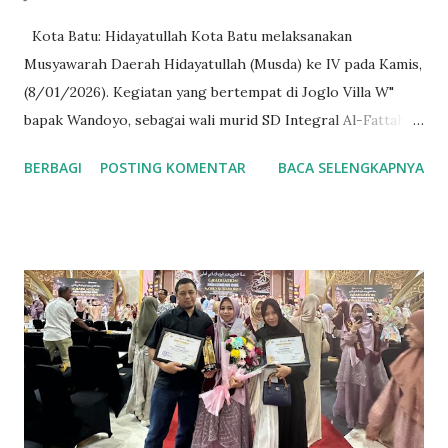
Kota Batu: Hidayatullah Kota Batu melaksanakan
Musyawarah Daerah Hidayatullah (Musda) ke IV pada Kamis,
(8/01/2026). Kegiatan yang bertempat di Joglo Villa W"
bapak Wandoyo, sebagai wali murid SD Integral Al-Fattah,
dan jama'ah Hidayatullah plus sponsor pada Musda kali ini.
BERBAGI
POSTING KOMENTAR
BACA SELENGKAPNYA
"Demi dakwah dan perjuangan Islam saya persilahkan Villa
dan Joglonya untuk ditempati". Tuturnya. Kegiatan Musda ke
IV kali ini dihadiri Orpen Mushida, Pemhida dan tokoh
masyarakat, hadir juga para kepala unit usaha dibawah
naungan DPD Hidayatullah diantaranya, YPI Al-Fattah,
Ma'had Hidayatullah Kota Batu (Mahaba) dan MI Alam
Luqmanul Hakim (Millah). Hadir pula pada kegiatan ini
Anggota Murabbi Wilayah Hidayatullah Jawa Timur yang
diwikili oleh Ustadz Baihaqi Abdullah Wahib, LC dan
Pengurus Wilayah Hidayatullah Jawa Timur Ustadz Abdullah