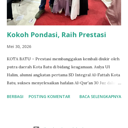
Ridho A. Adapun tema yang diangkat pada Musda ke IV kali
ini adalah "Meneguhkan Jatidiri, Menumbuhkan Kemandirian
& Menebar Kebermanfa'atan...
Kokoh Pondasi, Raih Prestasi
Mei 30, 2026
KOTA BATU – Prestasi membanggakan kembali diukir oleh
putra daerah Kota Batu di bidang keagamaan. Aulya Ul
Halim, alumni angkatan pertama SD Integral Al-Fattah Kota
Batu, sukses menyelesaikan hafalan Al-Qur'an 30 Juz dalam
kurun waktu tiga tahun. Pencapaian luar biasa ini diraihnya
BERBAGI
POSTING KOMENTAR
BACA SELENGKAPNYA
saat menempuh pendidikan di Pondok Pesantren Al-Izzah,
Kota Batu. Keberhasilan Auly panggilan akrabnya, menghafal
seluruh isi Al-Qur'an dalam waktu yang relatif singkat ini
menjadi bukti nyata dari dedikasi yang tinggi, disiplin, serta