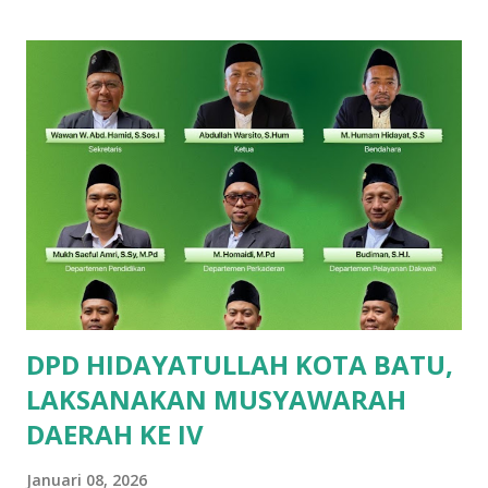
kegiatan finalis kali ini didampingi oleh enam Guru. 2
Ustadz, dan 4 Ustadzah. Usaha tidak menghianati hasil,
alhamdulillah atas izin Allah Siswa/i SDIA panen 25 medali
dari 44 finalis, dengan rincian sebagai berikut : bidang
Matematika peraih Perunggu , Mauza Hafidz (Kelas 1),
Attarayan (Kelas 1), Alfareezi Farzan (Kelas 2), Aqila Zahra
(Kelas 5) dan Emas, Adillia Sinar (Kelas 4). Pada bidang
Bahasa Inggris peraih Perunggu , ananda Gavin Arsenia
(Kelas 2), Sandra Qirani (Kelas 3), Arfadhia Farhan (Kelas 4),
Nadhif Maulana Tsaqif (Kela...
DPD HIDAYATULLAH KOTA BATU,
LAKSANAKAN MUSYAWARAH
DAERAH KE IV
Januari 08, 2026