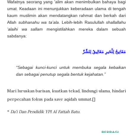
Wafatnya seorang yang 'alim akan menimbulkan bahaya bagi
umat. Keadaan ini menunjukkan keberadaan ulama di tengah
kaum muslimin akan mendatangkan rahmat dan berkah dari
Allah
subhanahu wa ta’ala
. Lebih-lebih Rasulullah
shallallahu
‘alaihi wa sallam
mengistilahkan mereka dalam sebuah
sabdanya:
مَفَاتِيحُ
لِلْخَيرِ
مَغَالِيقُ
لِلشَّرِّ
“Sebagai kunci-kunci untuk membuka segala kebaikan
dan sebagai penutup segala bentuk kejahatan.”
Mari luruskan barisan, kuatkan tekad, lindungi ulama, hindari
perpecahan fokus pada save aqidah ummat.[]
*
Da'i Dan Pendidik YPI Al Fattah Batu
.
BERBAGI