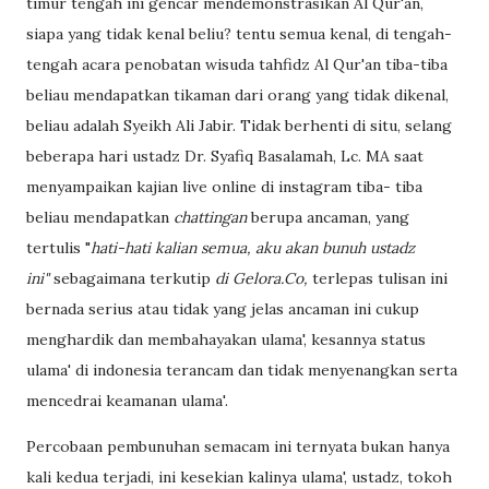
timur tengah ini gencar mendemonstrasikan Al Qur'an,
siapa yang tidak kenal beliu? tentu semua kenal, di tengah-
tengah acara penobatan wisuda tahfidz Al Qur'an tiba-tiba
beliau mendapatkan tikaman dari orang yang tidak dikenal,
beliau adalah Syeikh Ali Jabir. Tidak berhenti di situ, selang
beberapa hari ustadz Dr. Syafiq Basalamah, Lc. MA saat
menyampaikan kajian live online di instagram tiba- tiba
beliau mendapatkan
chattingan
berupa ancaman, yang
tertulis "
hati-hati kalian semua, aku akan bunuh ustadz
ini"
sebagaimana terkutip
di Gelora.Co,
terlepas tulisan ini
bernada serius atau tidak yang jelas
ancaman ini cukup
menghardik dan membahayakan ulama', kesannya status
ulama' di indonesia terancam dan tidak menyenangkan serta
mencedrai keamanan ulama'.
Percobaan pembunuhan semacam ini ternyata bukan hanya
kali kedua terjadi, ini kesekian kalinya ulama', ustadz, tokoh