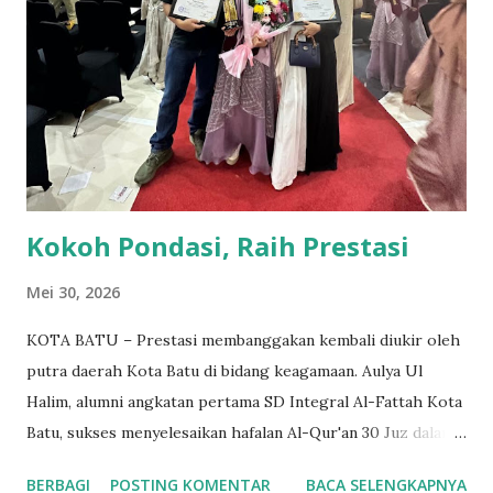
Anggota Murabbi Wilayah Hidayatullah Jawa Timur yang
diwikili oleh Ustadz Baihaqi Abdullah Wahib, LC dan
Pengurus Wilayah Hidayatullah Jawa Timur Ustadz Abdullah
Ridho A. Adapun tema yang diangkat pada Musda ke IV kali
ini adalah "Meneguhkan Jatidiri, Menumbuhkan Kemandirian
& Menebar Kebermanfa'atan...
Kokoh Pondasi, Raih Prestasi
Mei 30, 2026
KOTA BATU – Prestasi membanggakan kembali diukir oleh
putra daerah Kota Batu di bidang keagamaan. Aulya Ul
Halim, alumni angkatan pertama SD Integral Al-Fattah Kota
Batu, sukses menyelesaikan hafalan Al-Qur'an 30 Juz dalam
kurun waktu tiga tahun. Pencapaian luar biasa ini diraihnya
BERBAGI
POSTING KOMENTAR
BACA SELENGKAPNYA