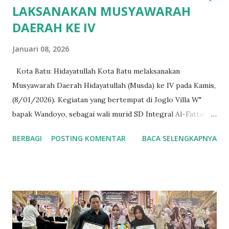
LAKSANAKAN MUSYAWARAH
DAERAH KE IV
Januari 08, 2026
Kota Batu: Hidayatullah Kota Batu melaksanakan
Musyawarah Daerah Hidayatullah (Musda) ke IV pada Kamis,
(8/01/2026). Kegiatan yang bertempat di Joglo Villa W"
bapak Wandoyo, sebagai wali murid SD Integral Al-Fattah,
dan jama'ah Hidayatullah plus sponsor pada Musda kali ini.
BERBAGI
POSTING KOMENTAR
BACA SELENGKAPNYA
"Demi dakwah dan perjuangan Islam saya persilahkan Villa
dan Joglonya untuk ditempati". Tuturnya. Kegiatan Musda ke
IV kali ini dihadiri Orpen Mushida, Pemhida dan tokoh
masyarakat, hadir juga para kepala unit usaha dibawah
naungan DPD Hidayatullah diantaranya, YPI Al-Fattah,
Ma'had Hidayatullah Kota Batu (Mahaba) dan MI Alam
Luqmanul Hakim (Millah). Hadir pula pada kegiatan ini