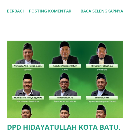
Adapun lomba yang diikuti bervariatif, mulai bidang
BERBAGI
POSTING KOMENTAR
BACA SELENGKAPNYA
Matematika, IPA, IPS, PAI, sampai Bahasa (Inggris dan Arab).
Dalam rangka mempermudah pengendalian Siswa/i baik
ketika diperjalanan maupun di arena perlombaan, maka
kegiatan finalis kali ini didampingi oleh enam Guru. 2
Ustadz, dan 4 Ustadzah. Usaha tidak menghianati hasil,
alhamdulillah atas izin Allah Siswa/i SDIA panen 25 medali
dari 44 finalis, dengan rincian sebagai berikut : bidang
Matematika peraih Perunggu , Mauza Hafidz (Kelas 1),
Attarayan (Kelas 1), Alfareezi Farzan (Kelas 2), Aqila Zahra
(Kelas 5) dan Emas, Adillia Sinar (Kelas 4). Pada bidang
Bahasa Inggris peraih Perunggu , ananda Gavin Arsenia
(Kelas 2), Sandra Qirani (Kelas 3), Arfadhia Farhan (Kelas 4),
Nadhif Maulana Tsaqif (Kela...
DPD HIDAYATULLAH KOTA BATU,