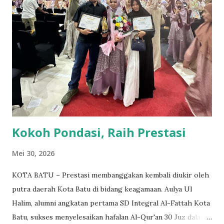
Ma'had Hidayatullah Kota Batu (Mahaba) dan MI Alam
Luqmanul Hakim (Millah). Hadir pula pada kegiatan ini
Anggota Murabbi Wilayah Hidayatullah Jawa Timur yang
diwikili oleh Ustadz Baihaqi Abdullah Wahib, LC dan
Pengurus Wilayah Hidayatullah Jawa Timur Ustadz Abdullah
Ridho A. Adapun tema yang diangkat pada Musda ke IV kali
ini adalah "Meneguhkan Jatidiri, Menumbuhkan Kemandirian
& Menebar Kebermanfa'atan...
Kokoh Pondasi, Raih Prestasi
Mei 30, 2026
KOTA BATU – Prestasi membanggakan kembali diukir oleh
putra daerah Kota Batu di bidang keagamaan. Aulya Ul
Halim, alumni angkatan pertama SD Integral Al-Fattah Kota
Batu, sukses menyelesaikan hafalan Al-Qur'an 30 Juz dalam