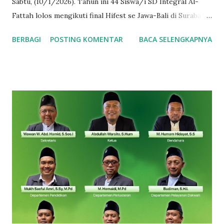
Sabtu, (10/1/2026). Tahun ini 44 Siswa/i SD Integral Al-
Fattah lolos mengikuti final Hifest se Jawa-Bali di Surabaya.
Adapun lomba yang diikuti bervariatif, mulai bidang
BERBAGI
POSTING KOMENTAR
BACA SELENGKAPNYA
Matematika, IPA, IPS, PAI, sampai Bahasa (Inggris dan Arab).
Dalam rangka mempermudah pengendalian Siswa/i baik
ketika diperjalanan maupun di arena perlombaan, maka
kegiatan finalis kali ini didampingi oleh enam Guru. 2
Ustadz, dan 4 Ustadzah. Usaha tidak menghianati hasil,
alhamdulillah atas izin Allah Siswa/i SDIA panen 25 medali
dari 44 finalis, dengan rincian sebagai berikut : bidang
Matematika peraih Perunggu , Mauza Hafidz (Kelas 1),
Attarayan (Kelas 1), Alfareezi Farzan (Kelas 2), Aqila Zahra
(Kelas 5) dan Emas, Adillia Sinar (Kelas 4). Pada bidang
Bahasa Inggris peraih Perunggu , ananda Gavin Arsenia
(Kelas 2), Sandra Qirani (Kelas 3), Arfadhia Farhan (Kelas 4),
Nadhif Maulana Tsaqif (Kela...