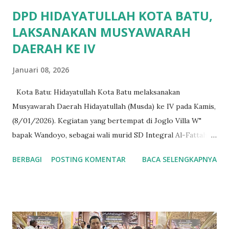
DPD HIDAYATULLAH KOTA BATU,
LAKSANAKAN MUSYAWARAH
DAERAH KE IV
Januari 08, 2026
Kota Batu: Hidayatullah Kota Batu melaksanakan
Musyawarah Daerah Hidayatullah (Musda) ke IV pada Kamis,
(8/01/2026). Kegiatan yang bertempat di Joglo Villa W"
bapak Wandoyo, sebagai wali murid SD Integral Al-Fattah,
dan jama'ah Hidayatullah plus sponsor pada Musda kali ini.
BERBAGI
POSTING KOMENTAR
BACA SELENGKAPNYA
"Demi dakwah dan perjuangan Islam saya persilahkan Villa
dan Joglonya untuk ditempati". Tuturnya. Kegiatan Musda ke
IV kali ini dihadiri Orpen Mushida, Pemhida dan tokoh
masyarakat, hadir juga para kepala unit usaha dibawah
naungan DPD Hidayatullah diantaranya, YPI Al-Fattah,