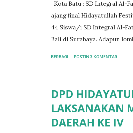
Kota Batu : SD Integral Al-F
ajang final Hidayatullah Festi
44 Siswa/i SD Integral Al-Fat
Bali di Surabaya. Adapun lomb
Matematika, IPA, IPS, PAI, sa
BERBAGI
POSTING KOMENTAR
rangka mempermudah pengend
maupun di arena perlombaan, 
oleh enam Guru. 2 Ustadz, d
DPD HIDAYATU
hasil, alhamdulillah atas izi
LAKSANAKAN 
44 finalis, dengan rincian se
DAERAH KE IV
Perunggu , Mauza Hafidz (Kelas