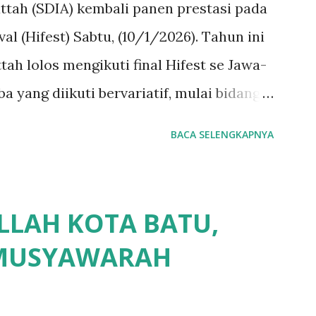
attah (SDIA) kembali panen prestasi pada
val (Hifest) Sabtu, (10/1/2026). Tahun ini
tah lolos mengikuti final Hifest se Jawa-
a yang diikuti bervariatif, mulai bidang
mpai Bahasa (Inggris dan Arab). Dalam
BACA SELENGKAPNYA
alian Siswa/i baik ketika diperjalanan
maka kegiatan finalis kali ini didampingi
an 4 Ustadzah. Usaha tidak menghianati
LLAH KOTA BATU,
n Allah Siswa/i SDIA panen 25 medali dari
MUSYAWARAH
bagai berikut : bidang Matematika peraih
 1), Attarayan (Kelas 1), Alfareezi Farzan