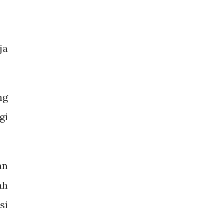
ja
ng
gi
an
ah
si