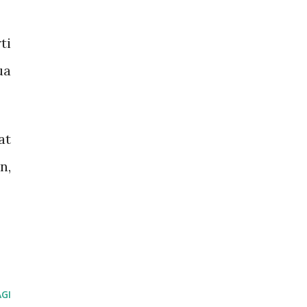
ti
ua
at
n,
GI