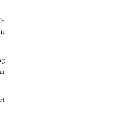
l-
it
ng
ah
ai