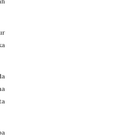
an
ur
ka
da
na
ta
pa