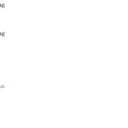
ng
ng
GI