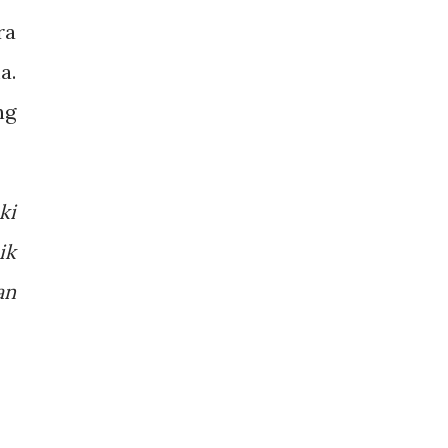
ra
a.
ng
ki
ik
an