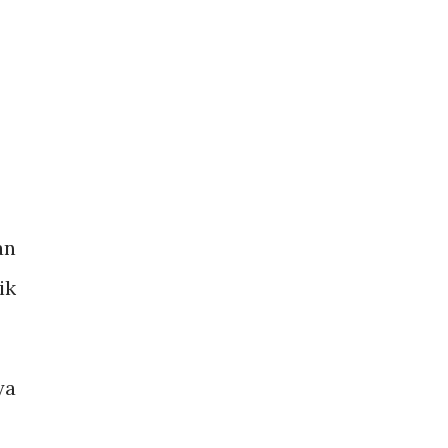
an
ik
ya